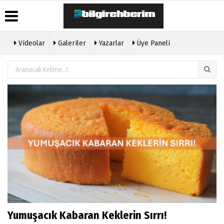
Videolar
Galeriler
Yazarlar
Üye Paneli
Üye Paneli
Hava
Köşe
Künye
Durumu
Yazarları
Haber
İletişim
Arşivi
Gazete
Video
Çerez
Manşetleri
Galeri
Gazete
Politikası
Arşivi
Anketler
Foto
Gizlilik
Galeri
Günün
Biyografiler
İlkeleri
Haberleri
Etkinlikler
Yumuşacık Kabaran Keklerin Sırrı!