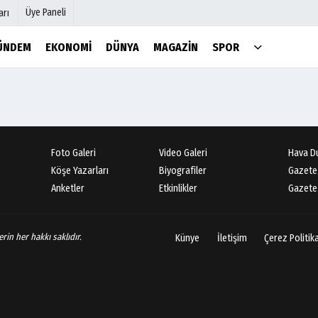
Üye Paneli
arı
ÜNDEM
EKONOMI
DÜNYA
MAGAZIN
SPOR
mu
Köşe Yazarları
şetleri
Video Galeri
Foto Galeri
r
Etkinlikler
Foto Galeri
Video Galeri
Hava D
Köşe Yazarları
Biyografiler
Gazete
Anketler
Etkinlikler
Gazete 
rin her hakkı saklıdır.
Künye
İletişim
Çerez Politik