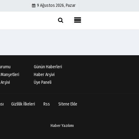
9 Ağustos 2026, Pazar
Künye
İletişim
Çerez Politikası
Gizlilik İlkeleri
urumu
Günün Haberleri
 Manşetleri
Haber Arşivi
Arşivi
Üye Paneli
ası
Gizlilik İlkeleri
Rss
Sitene Ekle
Haber Yazılımı