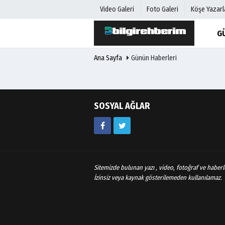
Video Galeri
Foto Galeri
Köşe Yazarl
G
Ana Sayfa
Günün Haberleri
Üye Paneli
Hava Duru
Haber Arşivi
Gazete Man
Gazete Arşivi
Anketler
Günün Haberleri
Biyografile
SOSYAL AĞLAR
Sitemizde bulunan yazı , video, fotoğraf ve haberle
İzinsiz veya kaynak gösterilemeden kullanılamaz.