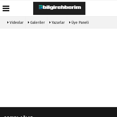
Videolar
Galeriler
Yazarlar
Üye Paneli
Üye Paneli
Hava
Köşe
Künye
Durumu
Yazarları
Haber
İletişim
Arşivi
Gazete
Video
Çerez
Manşetleri
Galeri
Gazete
Politikası
Arşivi
Anketler
Foto
Gizlilik
Galeri
Günün
Biyografiler
İlkeleri
Haberleri
Etkinlikler