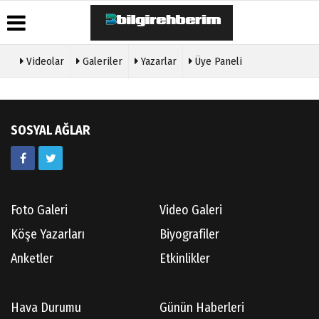
Videolar
Galeriler
Yazarlar
Üye Paneli
Üye Paneli
Hava
Köşe
Künye
Durumu
Yazarları
Haber
İletişim
Arşivi
Gazete
Video
Çerez
SOSYAL AĞLAR
Manşetleri
Galeri
Gazete
Politikası
Arşivi
Anketler
Foto
Gizlilik
Galeri
Günün
Biyografiler
İlkeleri
Haberleri
Etkinlikler
Foto Galeri
Video Galeri
Köşe Yazarları
Biyografiler
Anketler
Etkinlikler
Hava Durumu
Günün Haberleri