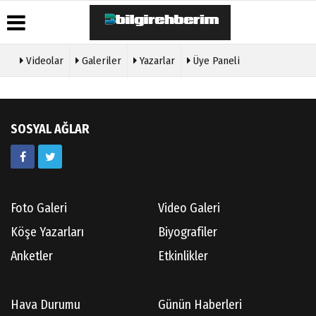
Videolar
Galeriler
Yazarlar
Üye Paneli
Üye Paneli
Hava
Köşe
Künye
Durumu
Yazarları
Haber
İletişim
Arşivi
Gazete
Video
Çerez
SOSYAL AĞLAR
Manşetleri
Galeri
Gazete
Politikası
Arşivi
Anketler
Foto
Gizlilik
Galeri
Günün
Biyografiler
İlkeleri
Haberleri
Etkinlikler
Foto Galeri
Video Galeri
Köşe Yazarları
Biyografiler
Anketler
Etkinlikler
Hava Durumu
Günün Haberleri