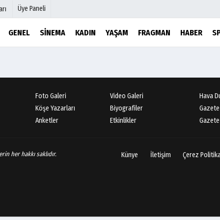
Üye Paneli
arı
GENEL
SINEMA
KADIN
YAŞAM
FRAGMAN
HABER
S
mu
Köşe Yazarları
şetleri
Video Galeri
Foto Galeri
Foto Galeri
Video Galeri
Hava D
r
Etkinlikler
Köşe Yazarları
Biyografiler
Gazete
Anketler
Etkinlikler
Gazete 
rin her hakkı saklıdır.
Künye
İletişim
Çerez Politik