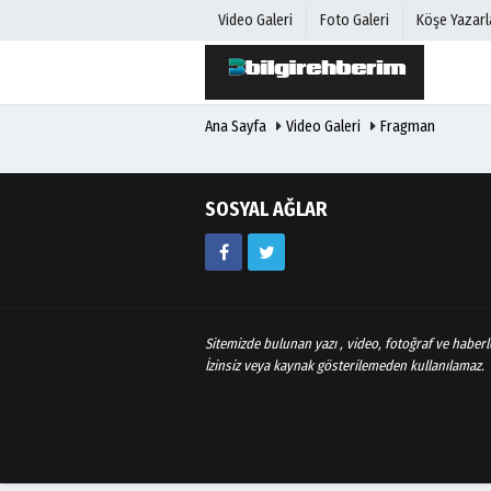
Video Galeri
Foto Galeri
Köşe Yazarl
Ana Sayfa
Video Galeri
Fragman
Üye Paneli
Hava Duru
Haber Arşivi
Gazete Man
Gazete Arşivi
Anketler
SOSYAL AĞLAR
Günün Haberleri
Biyografile
Sitemizde bulunan yazı , video, fotoğraf ve haberle
İzinsiz veya kaynak gösterilemeden kullanılamaz.