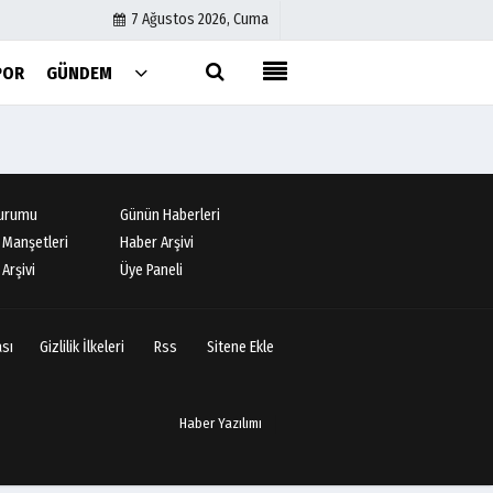
7 Ağustos 2026, Cuma
POR
GÜNDEM
Künye
İletişim
Çerez Politikası
urumu
Günün Haberleri
Gizlilik İlkeleri
 Manşetleri
Haber Arşivi
Arşivi
Üye Paneli
ası
Gizlilik İlkeleri
Rss
Sitene Ekle
Haber Yazılımı