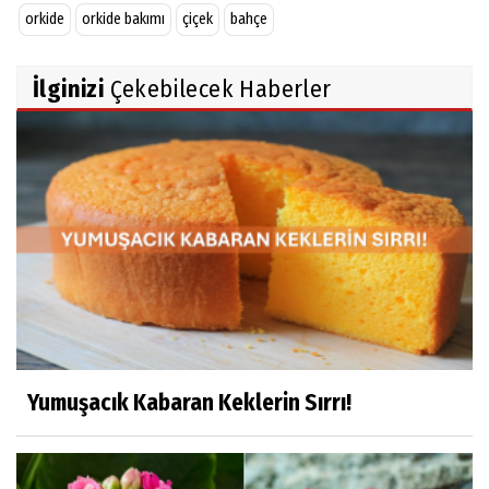
orkide
orkide bakımı
çiçek
bahçe
İlginizi
Çekebilecek Haberler
Yumuşacık Kabaran Keklerin Sırrı!