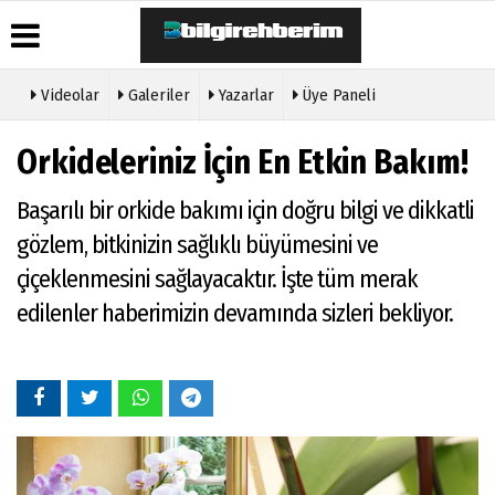
Videolar
Galeriler
Yazarlar
Üye Paneli
Üye Paneli
Hava
Köşe
Künye
Orkideleriniz İçin En Etkin Bakım!
Durumu
Yazarları
Haber
İletişim
Arşivi
Gazete
Video
Çerez
Başarılı bir orkide bakımı için doğru bilgi ve dikkatli
Manşetleri
Galeri
Gazete
Politikası
Arşivi
Anketler
Foto
gözlem, bitkinizin sağlıklı büyümesini ve
Gizlilik
Galeri
Günün
Biyografiler
İlkeleri
çiçeklenmesini sağlayacaktır. İşte tüm merak
Haberleri
Etkinlikler
edilenler haberimizin devamında sizleri bekliyor.