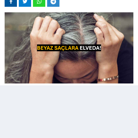
12 Mayıs 2024 - 17:46
Editör:
admin
Beyaz saçlar, yaşlanma sürecinin doğal bir parçasıdır ve
genellikle genetik faktörlere bağlı olarak ortaya çıkarlar.
Ancak, bazı durumlarda stres, yanlış beslenme, hormonal
değişiklikler veya bazı sağlık sorunları gibi dış etkenler de