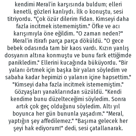
kendimi Meral’in karşısında buldum; elleri
kenetli, gözleri kanlıydı. İlk o konuştu, sesi
titriyordu. "Çok özür dilerim Fidan. Kimseyi daha
fazla incitmek istememiştim." Öfke ve acı
karışımıyla öne eğildim. "O zaman neden?"
Meral’in itirafı parça parça döküldü. "O gece
bebek odasında tam bir kaos vardı. Kızın yanlış
dosyanın altına konmuştu ve bunu fark ettiğimde
panikledim." Ellerini kucağında büküyordu. "Bir
yalanı örtmek için başka bir yalan söyledim ve
sabaha kadar hepimizi o yalanın içine hapsettim."
"Kimseyi daha fazla incitmek istememiştim."
Gözyaşları yanaklarından süzüldü. "Kendi
kendime bunu düzelteceğimi söyledim. Sonra
artık çok geç olduğunu söyledim. Altı yıl
boyunca her gün bununla yaşadım." "Meral,
yaptığın şey affedilemez." "Başıma gelecek her
şeyi hak ediyorum!" dedi, sesi çatallanarak.