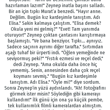
hazırlaman lazım!" Zeynep inatla başını salladı.
Bir an için tıpkı Murat’a benzedi. "Hayır anne.
Değilim. Bugün kız kardeşimle tanıştım. Adı
Elisa." Sakin kalmaya çalıştım. "Elisa demek?
Okula yeni mi gelmiş?" "Evet! Tam yanımda
oturuyor!" Zeynep çoktan çantasını karıştırmaya
başlamıştı. "Ve bana benziyor. Tıpkı... aynıyız.
Sadece saçının ayrımı diğer tarafta." Sırtımdan
aşağı tuhaf bir ürperti indi. "Öğlen yemeğinde ne
seviyormuş peki?" "Fıstık ezmesi ve reçel dedi,"
dedi Zeynep. "Ama okulda daha önce hiç
yememiş. Senin, annesinden daha çok reçel
koymanı sevmiş." "Bugün kız kardeşimle
tanıştım. Adı Elisa." "Öyle mi?" diye sordum.
Sonra Zeynep’in yüzü aydınlandı. "Ah! Fotoğrafını
görmek ister misin? Söylediğin gibi kamerayı
kullandım!" İlk günü için ona şu küçük pembe,
tek kullanımlık filmli kameralardan almıştım.