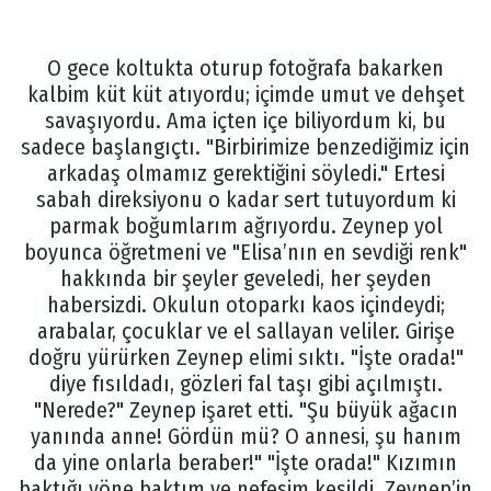
O gece koltukta oturup fotoğrafa bakarken
kalbim küt küt atıyordu; içimde umut ve dehşet
savaşıyordu. Ama içten içe biliyordum ki, bu
sadece başlangıçtı. "Birbirimize benzediğimiz için
arkadaş olmamız gerektiğini söyledi." Ertesi
sabah direksiyonu o kadar sert tutuyordum ki
parmak boğumlarım ağrıyordu. Zeynep yol
boyunca öğretmeni ve "Elisa’nın en sevdiği renk"
hakkında bir şeyler geveledi, her şeyden
habersizdi. Okulun otoparkı kaos içindeydi;
arabalar, çocuklar ve el sallayan veliler. Girişe
doğru yürürken Zeynep elimi sıktı. "İşte orada!"
diye fısıldadı, gözleri fal taşı gibi açılmıştı.
"Nerede?" Zeynep işaret etti. "Şu büyük ağacın
yanında anne! Gördün mü? O annesi, şu hanım
da yine onlarla beraber!" "İşte orada!" Kızımın
baktığı yöne baktım ve nefesim kesildi. Zeynep’in