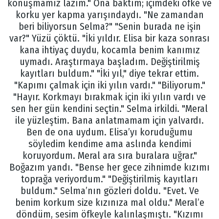
konuşmamız lazım." Ona baktım; içimdeki öfke ve
korku yer kapma yarışındaydı. "Ne zamandan
beri biliyorsun Selma?" "Senin burada ne işin
var?" Yüzü çöktü. "İki yıldır. Elisa bir kaza sonrası
kana ihtiyaç duydu, kocamla benim kanımız
uymadı. Araştırmaya başladım. Değiştirilmiş
kayıtları buldum." "İki yıl," diye tekrar ettim.
"Kapımı çalmak için iki yılın vardı." "Biliyorum."
"Hayır. Korkmayı bırakmak için iki yılın vardı ve
sen her gün kendini seçtin." Selma irkildi. "Meral
ile yüzleştim. Bana anlatmamam için yalvardı.
Ben de ona uydum. Elisa’yı koruduğumu
söyledim kendime ama aslında kendimi
koruyordum. Meral ara sıra buralara uğrar."
Boğazım yandı. "Bense her gece zihnimde kızımı
toprağa veriyordum." "Değiştirilmiş kayıtları
buldum." Selma’nın gözleri doldu. "Evet. Ve
benim korkum size kızınıza mal oldu." Meral’e
döndüm, sesim öfkeyle kalınlaşmıştı. "Kızımı