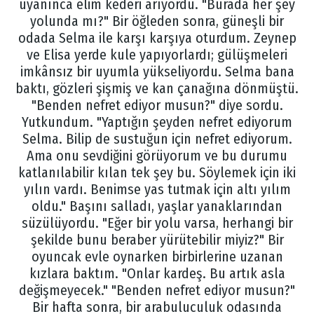
uyanınca elim kederi arıyordu. "Burada her şey
yolunda mı?" Bir öğleden sonra, güneşli bir
odada Selma ile karşı karşıya oturdum. Zeynep
ve Elisa yerde kule yapıyorlardı; gülüşmeleri
imkânsız bir uyumla yükseliyordu. Selma bana
baktı, gözleri şişmiş ve kan çanağına dönmüştü.
"Benden nefret ediyor musun?" diye sordu.
Yutkundum. "Yaptığın şeyden nefret ediyorum
Selma. Bilip de sustuğun için nefret ediyorum.
Ama onu sevdiğini görüyorum ve bu durumu
katlanılabilir kılan tek şey bu. Söylemek için iki
yılın vardı. Benimse yas tutmak için altı yılım
oldu." Başını salladı, yaşlar yanaklarından
süzülüyordu. "Eğer bir yolu varsa, herhangi bir
şekilde bunu beraber yürütebilir miyiz?" Bir
oyuncak evle oynarken birbirlerine uzanan
kızlara baktım. "Onlar kardeş. Bu artık asla
değişmeyecek." "Benden nefret ediyor musun?"
Bir hafta sonra, bir arabuluculuk odasında