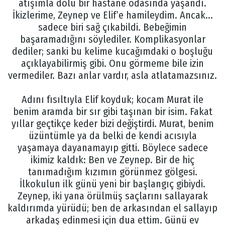
atışımla dolu bir hastane odasında yaşandı.
İkizlerime, Zeynep ve Elif’e hamileydim. Ancak...
sadece biri sağ çıkabildi. Bebeğimin
başaramadığını söylediler. Komplikasyonlar
dediler; sanki bu kelime kucağımdaki o boşluğu
açıklayabilirmiş gibi. Onu görmeme bile izin
vermediler. Bazı anlar vardır, asla atlatamazsınız.
Adını fısıltıyla Elif koyduk; kocam Murat ile
benim aramda bir sır gibi taşınan bir isim. Fakat
yıllar geçtikçe keder bizi değiştirdi. Murat, benim
üzüntümle ya da belki de kendi acısıyla
yaşamaya dayanamayıp gitti. Böylece sadece
ikimiz kaldık: Ben ve Zeynep. Bir de hiç
tanımadığım kızımın görünmez gölgesi.
İlkokulun ilk günü yeni bir başlangıç gibiydi.
Zeynep, iki yana örülmüş saçlarını sallayarak
kaldırımda yürüdü; ben de arkasından el sallayıp
arkadaş edinmesi için dua ettim. Günü ev