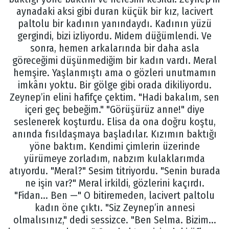
aynadaki aksi gibi duran küçük bir kız, lacivert
paltolu bir kadının yanındaydı. Kadının yüzü
gergindi, bizi izliyordu. Midem düğümlendi. Ve
sonra, hemen arkalarında bir daha asla
göreceğimi düşünmediğim bir kadın vardı. Meral
hemşire. Yaşlanmıştı ama o gözleri unutmamın
imkânı yoktu. Bir gölge gibi orada dikiliyordu.
Zeynep’in elini hafifçe çektim. "Hadi bakalım, sen
içeri geç bebeğim." "Görüşürüz anne!" diye
seslenerek koşturdu. Elisa da ona doğru koştu,
anında fısıldaşmaya başladılar. Kızımın baktığı
yöne baktım. Kendimi çimlerin üzerinde
yürümeye zorladım, nabzım kulaklarımda
atıyordu. "Meral?" Sesim titriyordu. "Senin burada
ne işin var?" Meral irkildi, gözlerini kaçırdı.
"Fidan... Ben —" O bitiremeden, lacivert paltolu
kadın öne çıktı. "Siz Zeynep’in annesi
olmalısınız," dedi sessizce. "Ben Selma. Bizim...