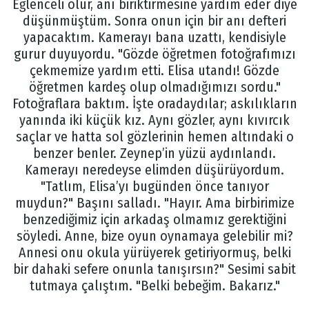
Eğlenceli olur, anı biriktirmesine yardım eder diye
düşünmüştüm. Sonra onun için bir anı defteri
yapacaktım. Kamerayı bana uzattı, kendisiyle
gurur duyuyordu. "Gözde öğretmen fotoğrafımızı
çekmemize yardım etti. Elisa utandı! Gözde
öğretmen kardeş olup olmadığımızı sordu."
Fotoğraflara baktım. İşte oradaydılar; askılıkların
yanında iki küçük kız. Aynı gözler, aynı kıvırcık
saçlar ve hatta sol gözlerinin hemen altındaki o
benzer benler. Zeynep’in yüzü aydınlandı.
Kamerayı neredeyse elimden düşürüyordum.
"Tatlım, Elisa’yı bugünden önce tanıyor
muydun?" Başını salladı. "Hayır. Ama birbirimize
benzediğimiz için arkadaş olmamız gerektiğini
söyledi. Anne, bize oyun oynamaya gelebilir mi?
Annesi onu okula yürüyerek getiriyormuş, belki
bir dahaki sefere onunla tanışırsın?" Sesimi sabit
tutmaya çalıştım. "Belki bebeğim. Bakarız."