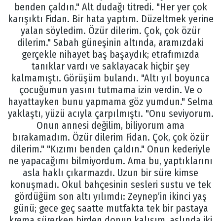
benden çaldın." Alt dudağı titredi. "Her yer çok
karışıktı Fidan. Bir hata yaptım. Düzeltmek yerine
yalan söyledim. Özür dilerim. Çok, çok özür
dilerim." Sabah güneşinin altında, aramızdaki
gerçekle nihayet baş başaydık; etrafımızda
tanıklar vardı ve saklayacak hiçbir şey
kalmamıştı. Görüşüm bulandı. "Altı yıl boyunca
çocuğumun yasını tutmama izin verdin. Ve o
hayattayken bunu yapmama göz yumdun." Selma
yaklaştı, yüzü acıyla çarpılmıştı. "Onu seviyorum.
Onun annesi değilim, biliyorum ama
bırakamadım. Özür dilerim Fidan. Çok, çok özür
dilerim." "Kızımı benden çaldın." Onun kederiyle
ne yapacağımı bilmiyordum. Ama bu, yaptıklarını
asla haklı çıkarmazdı. Uzun bir süre kimse
konuşmadı. Okul bahçesinin sesleri sustu ve tek
gördüğüm son altı yılımdı: Zeynep’in ikinci yaş
günü; gece geç saatte mutfakta tek bir pastaya
krema sürerken birden donup kalışım, aslında iki