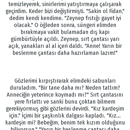
temizleyerek, sinirlerimi yatıştırmaya çalışarak
geçirdim. Keder bizi değiştirmişti. "Sakin ol Fidan,"
dedim kendi kendime. "Zeynep fıstığı gayet iyi
olacak." O öğleden sonra, süngeri elimden
bırakmaya vakit bulamadan dış kapı
gümbürtüyle açıldı. Zeynep, sırt çantası yarı
açık, yanakları al al içeri daldı. "Anne! Yarın bir
beslenme çantası daha hazırlaman lazım!"
Gözlerimi kırpıştırarak elimdeki sabunları
duruladım. "Bir tane daha mı? Neden tatlım?
Anneciğin yeterince koymadı mı?" Sırt çantasını
yere fırlattı ve sanki bunu çoktan bilmem
gerekiyormuş gibi gözlerini devirdi. "Kız kardeşim
için." İçimi bir şaşkınlık dalgası kapladı. "Kız...
kardeşin mi? Bebeğim, benim tek kızım olduğunu
biliyorsun." "Yarın bir beslenme çantası daha