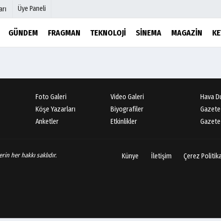
Üye Paneli
arı
GÜNDEM
FRAGMAN
TEKNOLOJI
SINEMA
MAGAZIN
KE
mu
Köşe Yazarları
şetleri
Video Galeri
Foto Galeri
Foto Galeri
Video Galeri
Hava D
r
Etkinlikler
Köşe Yazarları
Biyografiler
Gazete
Anketler
Etkinlikler
Gazete 
rin her hakkı saklıdır.
Künye
İletişim
Çerez Politik