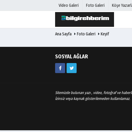
Video Galeri
Foto Galeri
Köşe Yazarl
Ana Sayfa
Foto Galeri
Keyif
Üye Paneli
Hava Duru
Haber Arşivi
Gazete Man
Gazete Arşivi
Anketler
SOSYAL AĞLAR
Günün Haberleri
Biyografile
Sitemizde bulunan yazı , video, fotoğraf ve haberle
İzinsiz veya kaynak gösterilemeden kullanılamaz.