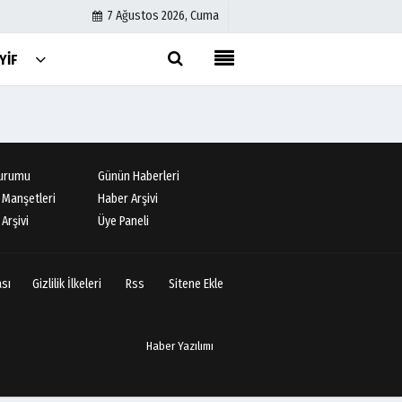
7 Ağustos 2026, Cuma
YIF
Künye
İletişim
Çerez Politikası
urumu
Günün Haberleri
Gizlilik İlkeleri
 Manşetleri
Haber Arşivi
Arşivi
Üye Paneli
ası
Gizlilik İlkeleri
Rss
Sitene Ekle
Haber Yazılımı