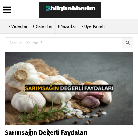
Videolar
Galeriler
Yazarlar
Üye Paneli
Üye Paneli
Hava
Köşe
Künye
Durumu
Yazarları
Haber
İletişim
Arşivi
Gazete
Video
Çerez
Manşetleri
Galeri
Gazete
Politikası
Arşivi
Anketler
Foto
Gizlilik
Galeri
Günün
Biyografiler
İlkeleri
Haberleri
Etkinlikler
Sarımsağın Değerli Faydaları