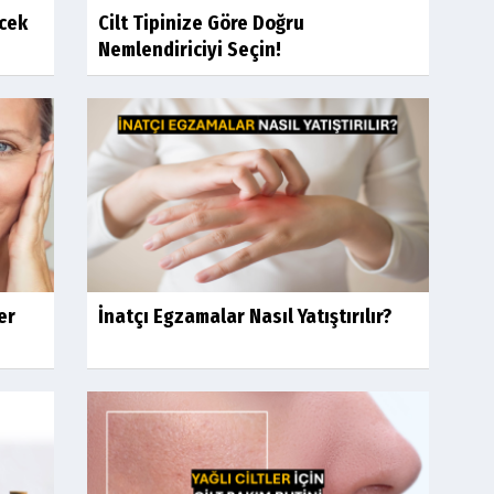
ecek
Cilt Tipinize Göre Doğru
Nemlendiriciyi Seçin!
er
İnatçı Egzamalar Nasıl Yatıştırılır?