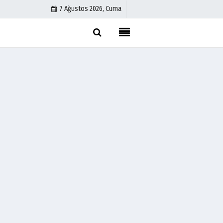
7 Ağustos 2026, Cuma
Künye
İletişim
Çerez Politikası
Gizlilik İlkeleri