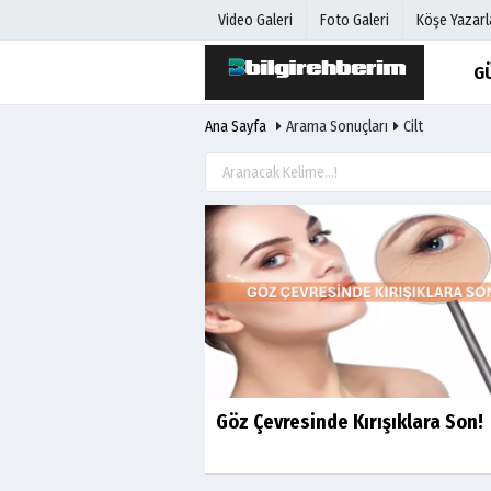
Video Galeri
Foto Galeri
Köşe Yazarl
G
Ana Sayfa
Arama Sonuçları
Cilt
Üye Paneli
Hava Duru
Haber Arşivi
Gazete Man
Gazete Arşivi
Anketler
Günün Haberleri
Biyografile
Göz Çevresinde Kırışıklara Son!