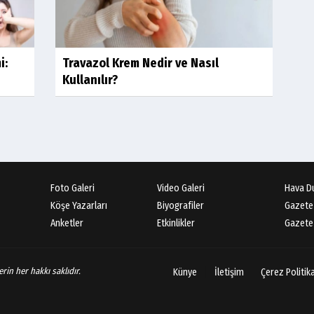
i:
Travazol Krem Nedir ve Nasıl
Kullanılır?
Foto Galeri
Video Galeri
Hava D
Köşe Yazarları
Biyografiler
Gazete
Anketler
Etkinlikler
Gazete 
rin her hakkı saklıdır.
Künye
İletişim
Çerez Politik