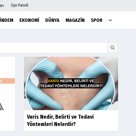
Üye Paneli
arı
ÜNDEM
EKONOMI
DÜNYA
MAGAZIN
SPOR
mu
Köşe Yazarları
şetleri
Video Galeri
Foto Galeri
r
Etkinlikler
Varis Nedir, Belirti ve Tedavi
Yöntemleri Nelerdir?