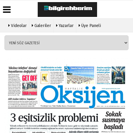
Videolar
Galeriler
Yazarlar
Üye Paneli
Üye Paneli
Hava
Köşe
Künye
Durumu
Yazarları
Haber
İletişim
Arşivi
Gazete
Video
Çerez
Manşetleri
Galeri
Gazete
Politikası
Arşivi
Anketler
Foto
Gizlilik
Galeri
Günün
Biyografiler
İlkeleri
Haberleri
Etkinlikler