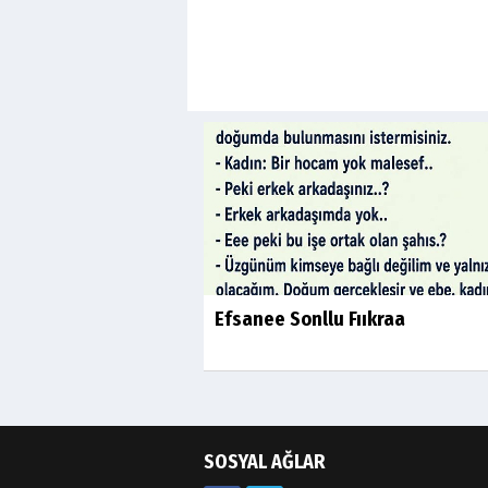
Efsanee Sonllu Fııkraa
SOSYAL AĞLAR