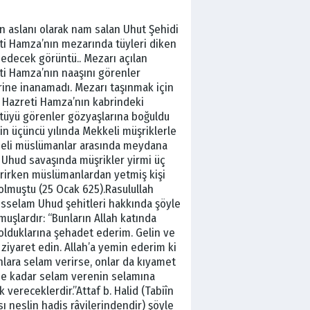
ın aslanı olarak nam salan Uhut Şehidi
ti Hamza’nın mezarında tüyleri diken
 edecek görüntü.. Mezarı açılan
ti Hamza’nın naaşını görenler
rine inanamadı. Mezarı taşınmak için
n Hazreti Hamza’nın kabrindeki
tüyü görenler gözyaşlarına boğuldu
in üçüncü yılında Mekkeli müşriklerle
eli müslümanlar arasında meydana
 Uhud savaşında müşrikler yirmi üç
erirken müslümanlardan yetmiş kişi
olmuştu (25 Ocak 625).Rasulullah
isselam Uhud şehitleri hakkında şöyle
uşlardır: “Bunların Allah katında
olduklarına şehadet ederim. Gelin ve
 ziyaret edin. Allah’a yemin ederim ki
lara selam verirse, onlar da kıyamet
e kadar selam verenin selamına
ık vereceklerdir.”Attaf b. Halid (Tabiîn
ı neslin hadis râvilerindendir) şöyle