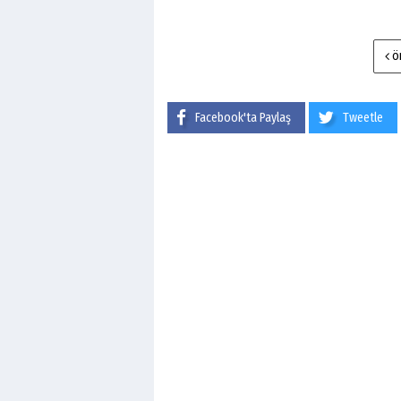
ö
Facebook'ta Paylaş
Tweetle