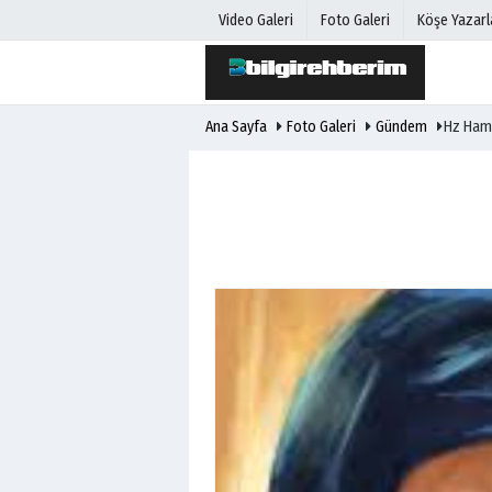
Video Galeri
Foto Galeri
Köşe Yazarl
Ana Sayfa
Foto Galeri
Gündem
Hz Hamz
Üye Paneli
Hava Duru
Haber Arşivi
Gazete Man
Gazete Arşivi
Anketler
Günün Haberleri
Biyografile