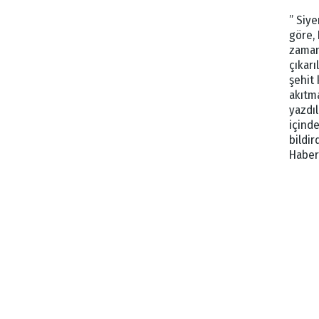
” Siye
göre, 
zaman
çıkar
şehit 
akıtm
yazdıl
içinde
bildir
Haber