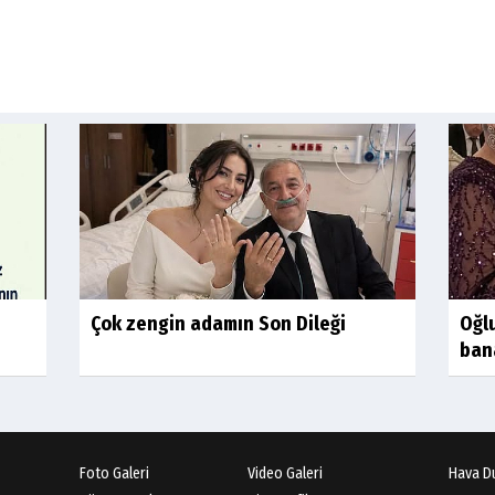
Çok zengin adamın Son Dileği
Oğl
ban
Foto Galeri
Video Galeri
Hava D