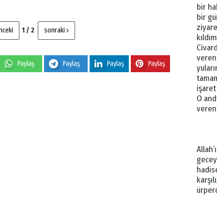
bir ha
bir gü
ziyare
nceki
1 / 2
sonraki
kıldım
Civar
veren
Paylaş
Paylaş
Paylaş
Paylaş
yuları
tamam
işare
O anda
veren 
Allah’
gecey
hadis
karşıl
ürperd