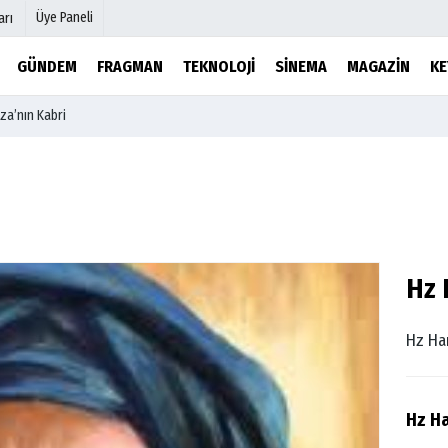
Üye Paneli
arı
GÜNDEM
FRAGMAN
TEKNOLOJI
SINEMA
MAGAZIN
KE
a’nın Kabri
mu
Köşe Yazarları
şetleri
Video Galeri
Foto Galeri
r
Etkinlikler
Hz 
Hz Ha
Hz H