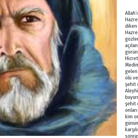
Allah’
Hazre
diken
Hazre
gözle
açıla
görün
Hicret
Medin
gelen
ölü v
şehit 
Aleyh
buyurm
şehit 
onları
kim on
günün
karşıl
sonras