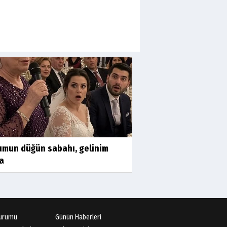
umun düğün sabahı, gelinim
a
urumu
Günün Haberleri