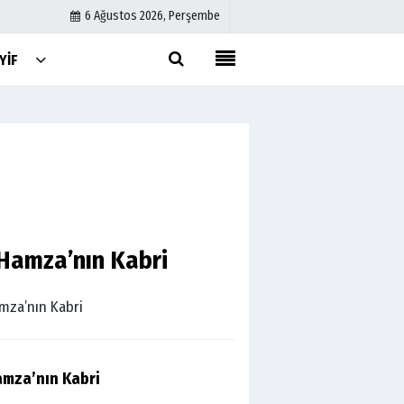
6 Ağustos 2026, Perşembe
YIF
Künye
İletişim
Çerez Politikası
Gizlilik İlkeleri
Hamza’nın Kabri
mza’nın Kabri
amza’nın Kabri