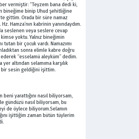
ber vermiştir: “Teyzem bana dedi ki,
n bineğime binip Uhud şehitliğine
te gittim. Orada bir süre namaz
. Hz. Hamza’nın kabrinin yanındaydım.
da seslenen veya seslere cevap
 kimse yoktu. Yalnız bineğimin
nı tutan bir çocuk vardı. Namazımı
ladıktan sonra elimle kabre doğru
t ederek “esselamü aleyküm” dedim.
 yer altından selamıma karşılık
bir sesin geldiğini işittim.
ın beni yarattığını nasıl biliyorsam,
le gündüzü nasıl biliyorsam, bu
eyi de öylece biliyorum.Selamın
ığını işittiğim zaman bütün tüylerim
i.